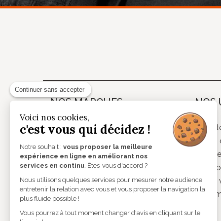
Continuer sans accepter
NOS MARQUES
NOS 
Voici nos cookies,
c'est vous qui décidez !
Theo
Lunett
Andy Wolf
Verres 
Notre souhait :
vous proposer la meilleure
Caroline Abram
Lentill
expérience en ligne en améliorant nos
services en continu
. Êtes-vous d'accord ?
Etnia Barcelona
Audiop
Nous utilisons quelques services pour mesurer notre audience,
Lindberg
Basse v
entretenir la relation avec vous et vous proposer la navigation la
Lunor
Instru
plus fluide possible !
Monsieur Blanc
Vous pourrez à tout moment changer d'avis en cliquant sur le
Mykita