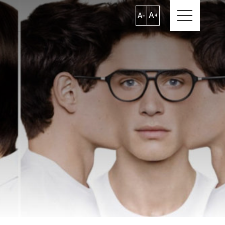
A+
A-