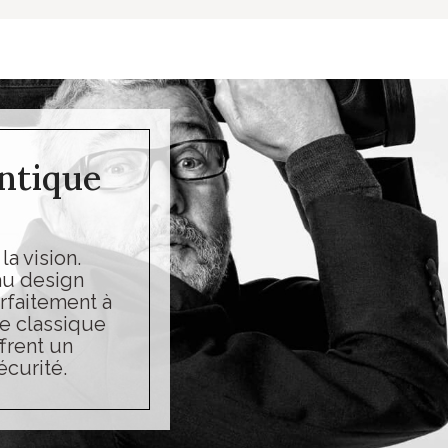
ntique
a vision.
au design
rfaitement à
le classique
frent un
curité.