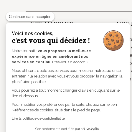
Continuer sans accepter
NOS MARQUES
NOS 
Voici nos cookies,
c'est vous qui décidez !
Theo
Lunett
Andy Wolf
Verres 
Notre souhait :
vous proposer la meilleure
Caroline Abram
Lentill
expérience en ligne en améliorant nos
services en continu
. Êtes-vous d'accord ?
Etnia Barcelona
Audiop
Lindberg
Basse v
Nous utilisons quelques services pour mesurer notre audience,
entretenir la relation avec vous et vous proposer la navigation la
Lunor
Instru
plus fluide possible !
Monsieur Blanc
Vous pourrez à tout moment changer d'avis en cliquant sur le
Mykita
lien ci-dessous :
Nathalie Blanc
Pour modifier vos préférences par la suite, cliquez sur le lien
'Préférences de cookies' situé dans le pied de page.
Ross & Brown
Starck
Lire la politique de confidentialité
Talla
Consentements certifiés par