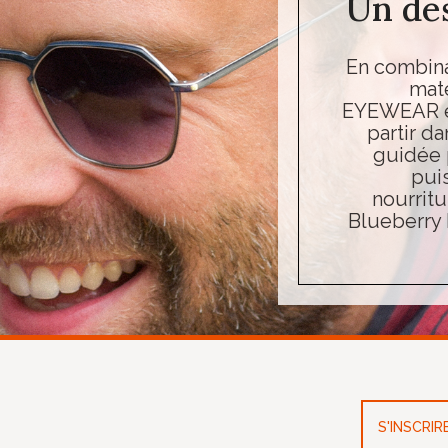
Un de
En combinan
maté
EYEWEAR ex
partir d
guidée p
puis
nourritu
Blueberry 
S'INSCRI