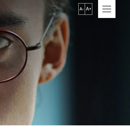
A+
A-