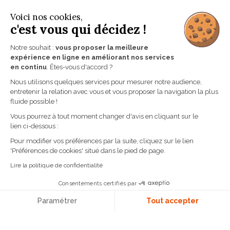
Nathalie Blanc
Voici nos cookies,
Ross & Brown
c'est vous qui décidez !
Starck
Notre souhait :
vous proposer la meilleure
Talla
expérience en ligne en améliorant nos services
en continu
. Êtes-vous d'accord ?
NOS UNIVERS
Nous utilisons quelques services pour mesurer notre audience,
entretenir la relation avec vous et vous proposer la navigation la plus
fluide possible !
Lunettes
Verres correcteurs
Vous pourrez à tout moment changer d'avis en cliquant sur le
lien ci-dessous :
Lentilles de contact
Pour modifier vos préférences par la suite, cliquez sur le lien
Audioprothèses
'Préférences de cookies' situé dans le pied de page.
Basse vision
Lire la politique de confidentialité
Instruments
Consentements certifiés par
NAVIGATION RAPIDE
Paramétrer
Tout accepter
Plateforme de Gestion du Consentement : Personn
Axeptio consent
La société