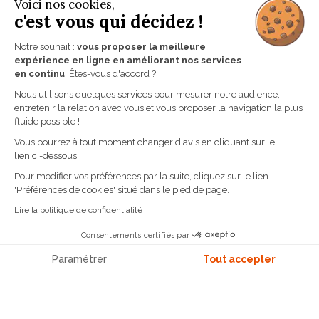
Voici nos cookies,
FAQ
c'est vous qui décidez !
MESCHENMOSER
Notre souhait :
vous proposer la meilleure
expérience en ligne en améliorant nos services
en continu
. Êtes-vous d'accord ?
35 - 37 rue du Vieux-Marché-aux-Vins
Nous utilisons quelques services pour mesurer notre audience,
67000 STRASBOURG
entretenir la relation avec vous et vous proposer la navigation la plus
TÉL. 03 88 32 47 71
fluide possible !
Du mardi au samedi de 10h00 à 19h00
Vous pourrez à tout moment changer d'avis en cliquant sur le
lien ci-dessous :
Pour modifier vos préférences par la suite, cliquez sur le lien
'Préférences de cookies' situé dans le pied de page.
Lire la politique de confidentialité
Consentements certifiés par
Paramétrer
Tout accepter
Plateforme de Gestion du Consentement : Personn
Axeptio consent