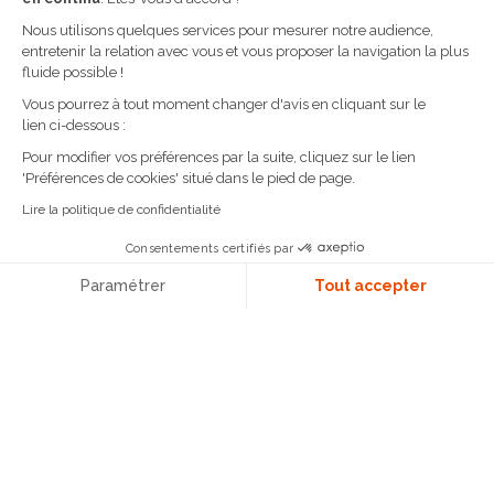
Basse vision
Instruments
Nous utilisons quelques services pour mesurer notre audience,
entretenir la relation avec vous et vous proposer la navigation la plus
fluide possible !
NAVIGATION RAPIDE
Vous pourrez à tout moment changer d'avis en cliquant sur le
lien ci-dessous :
La société
Pour modifier vos préférences par la suite, cliquez sur le lien
Créateurs
'Préférences de cookies' situé dans le pied de page.
Actualités
Lire la politique de confidentialité
Contact
Consentements certifiés par
FAQ
Paramétrer
Tout accepter
MESCHENMOSER
Plateforme de Gestion du Consentement : Personn
Axeptio consent
35 - 37 rue du Vieux-Marché-aux-Vins
Notre plateforme vous permet d'adapter et de gére
67000 STRASBOURG
TÉL. 03 88 32 47 71
Du mardi au samedi de 10h00 à 19h00