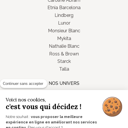
Etnia Barcelona
Lindberg
Lunor
Monsieur Blanc
Mykita
Nathalie Blanc
Ross & Brown
Starck
Talla
NOS UNIVERS
Continuer sans accepter
Lunettes
Voici nos cookies,
c'est vous qui décidez !
Verres correcteurs
Lentilles de contact
Notre souhait :
vous proposer la meilleure
Audioprothèses
expérience en ligne en améliorant nos services
en continu
. Êtes-vous d'accord ?