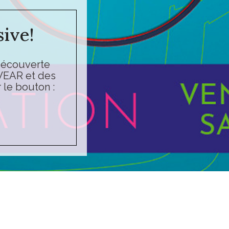
ive!
découverte
EAR et des
 le bouton :