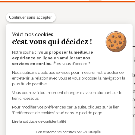
Continuer sans accepter
Voici nos cookies,
c'est vous qui décidez !
Notre souhait :
vous proposer la meilleure
expérience en ligne en améliorant nos
NOS MARQUES
NOS 
services en continu
. Êtes-vous d'accord ?
Nous utilisons quelques services pour mesurer notre audience,
Theo
Lunett
entretenir la relation avec vous et vous proposer la navigation la
Andy Wolf
Verres 
plus fluide possible !
Caroline Abram
Lentill
Vous pourrez à tout moment changer d'avis en cliquant sur le
lien ci-dessous :
Etnia Barcelona
Audiop
Lindberg
Basse v
Pour modifier vos préférences par la suite, cliquez sur le lien
'Préférences de cookies' situé dans le pied de page.
Lunor
Instru
Lire la politique de confidentialité
Monsieur Blanc
Mykita
Consentements certifiés par