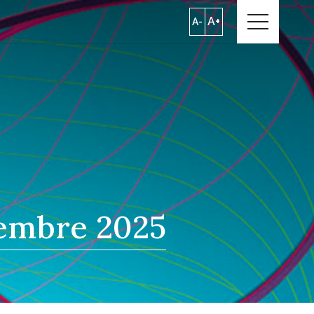
A+
A-
embre 2025