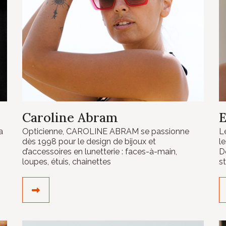
Caroline Abram
E
a
Opticienne, CAROLINE ABRAM se passionne
L
dès 1998 pour le design de bijoux et
le
d’accessoires en lunetterie : faces-à-main,
D
loupes, étuis, chainettes
s
DÉCOUVRIR LE CRÉATEUR