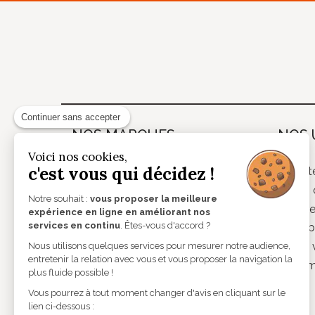
Continuer sans accepter
NOS MARQUES
NOS 
Voici nos cookies,
c'est vous qui décidez !
Theo
Lunett
Andy Wolf
Verres 
Notre souhait :
vous proposer la meilleure
Caroline Abram
Lentill
expérience en ligne en améliorant nos
services en continu
. Êtes-vous d'accord ?
Etnia Barcelona
Audiop
Lindberg
Basse v
Nous utilisons quelques services pour mesurer notre audience,
entretenir la relation avec vous et vous proposer la navigation la
Lunor
Instru
plus fluide possible !
Monsieur Blanc
Vous pourrez à tout moment changer d'avis en cliquant sur le
Mykita
lien ci-dessous :