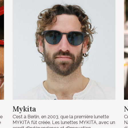
Mykita
N
ée
C’est à Berlin, en 2003, que la première lunette
C
é
MYKITA fût créée. Les lunettes MYKITA, avec un
N