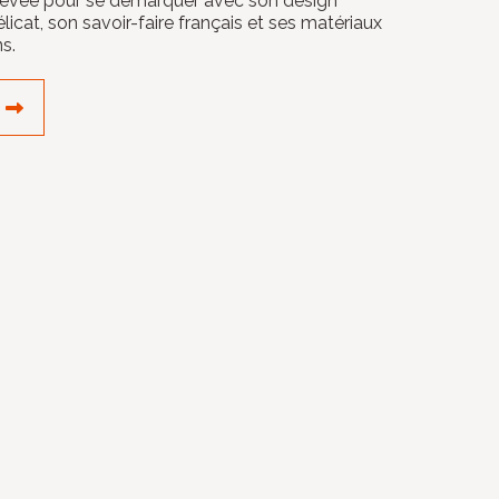
levée pour se démarquer avec son design
licat, son savoir-faire français et ses matériaux
ns.
DÉCOUVRIR LE CRÉATEUR