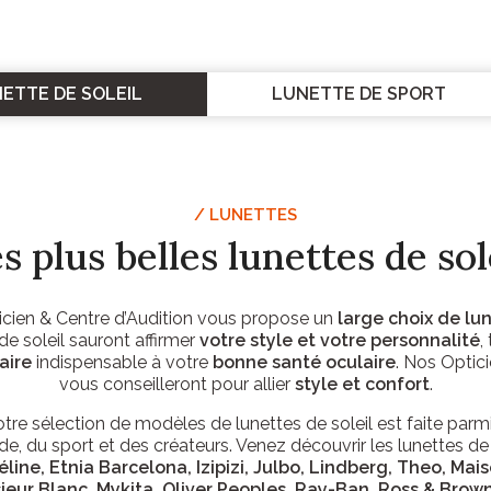
ETTE DE SOLEIL
LUNETTE DE SPORT
/ LUNETTES
s plus belles lunettes de sol
ien & Centre d’Audition vous propose un
large choix de lun
de soleil sauront affirmer
votre style et votre personnalité
,
aire
indispensable à votre
bonne santé oculaire
. Nos Opti
vous conseilleront pour allier
style et confort
.
otre sélection de modèles de lunettes de soleil est faite parm
, du sport et des créateurs. Venez découvrir les lunettes de s
line, Etnia Barcelona, Izipizi, Julbo, Lindberg, Theo, Mai
eur Blanc, Mykita, Oliver Peoples, Ray-Ban, Ross & Brow