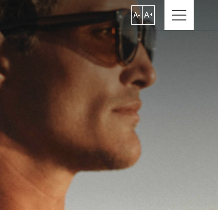
A+
A-