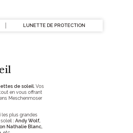
LUNETTE DE PROTECTION
eil
ettes de soleil
. Vos
 tout en vous offrant
ciens Meschenmoser
i les plus grandes
oleil :
Andy Wolf,
son Nathalie Blanc,
n
, etc…